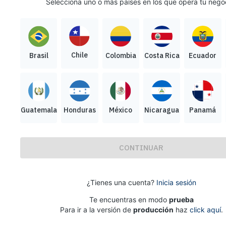
Selecciona uno o más países en los que opera tu nego
Chile
Brasil
Colombia
Costa Rica
Ecuador
Guatemala
Honduras
México
Nicaragua
Panamá
CONTINUAR
¿Tienes una cuenta?
Inicia sesión
Te encuentras en modo
prueba
Para ir a la versión de
producción
haz
click aquí
.